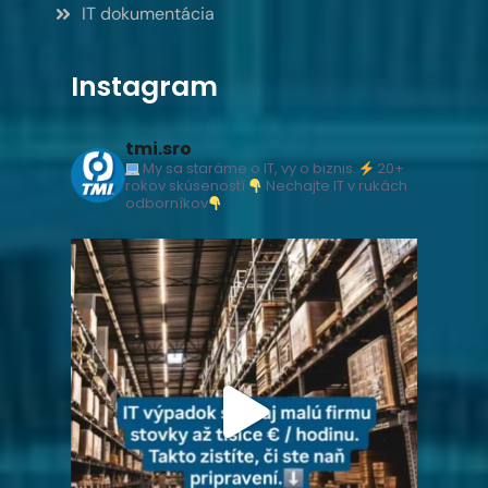
IT dokumentácia
Instagram
tmi.sro
My sa staráme o IT, vy o biznis.
20+
rokov skúseností
Nechajte IT v rukách
odborníkov