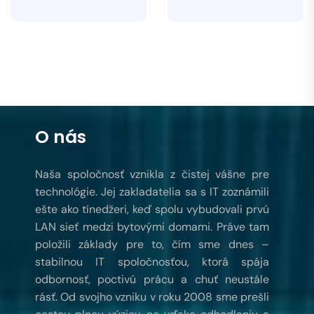
O nás
Naša spoločnosť vznikla z čistej vášne pre
technológie. Jej zakladatelia sa s IT zoznámili
ešte ako tínedžeri, keď spolu vybudovali prvú
LAN sieť medzi bytovými domami. Práve tam
položili základy pre to, čím sme dnes –
stabilnou IT spoločnosťou, ktorá spája
odbornosť, poctivú prácu a chuť neustále
rásť. Od svojho vzniku v roku 2008 sme prešli