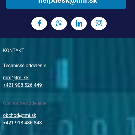
helpdesk@tmi.sk
KONTAKT:
Technické oddelenie
mm@tmi.sk
+421 908 526 449
Obchodné oddelenie
obchod@tmi.sk
+421 918 486 848