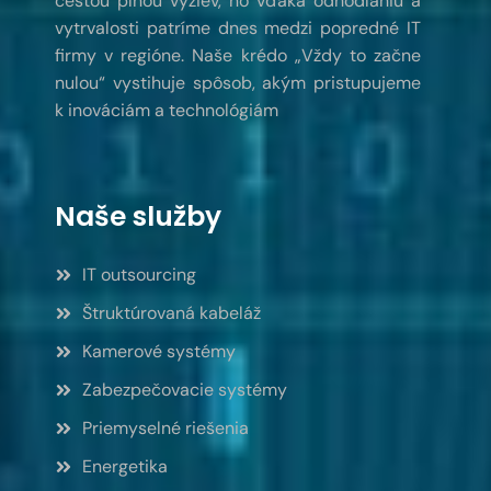
cestou plnou výziev, no vďaka odhodlaniu a
vytrvalosti patríme dnes medzi popredné IT
firmy v regióne. Naše krédo „Vždy to začne
nulou“ vystihuje spôsob, akým pristupujeme
k inováciám a technológiám
Naše služby
IT outsourcing
Štruktúrovaná kabeláž
Kamerové systémy
Zabezpečovacie systémy
Priemyselné riešenia
Energetika