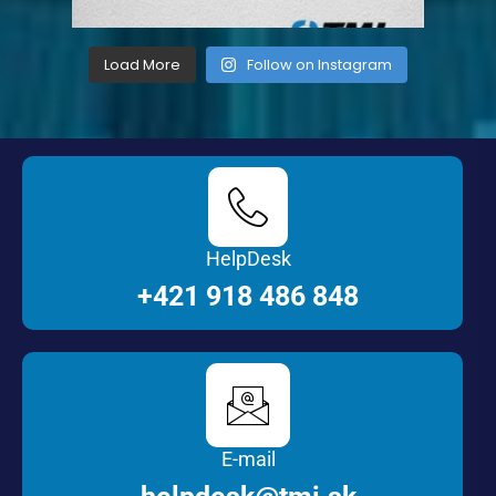
Load More
Follow on Instagram
HelpDesk
+421 918 486 848
E-mail