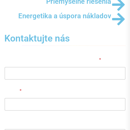
Priemyselné riešenia
Energetika a úspora nákladov
Kontaktujte nás
Meno a priezvisko / názov spoločnosti
*
Email
*
E
Telefónne číslo
m
a