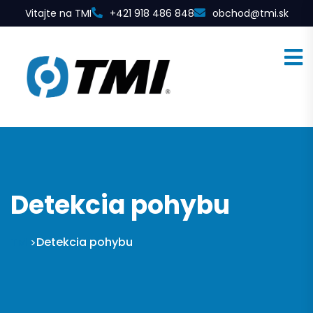
Vitajte na TMI
+421 918 486 848
obchod@tmi.sk
Detekcia pohybu
TMI
Detekcia pohybu
>