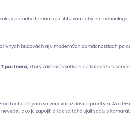
 rokov pomáha firmám aj inštitúciám, aby im technológie 
tratívnych budovách aj v moderných domácnostiach po c
IT partnera
, ktorý zastreší všetko – od kabeláže a ser
va – no technológiám sa venoval už dávno predtým. Ako 1
evedel, ako ju zapojiť, a tak sa toho ujali spolu s kamar