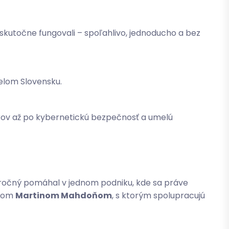
skutočne fungovali – spoľahlivo, jednoducho a bez
elom Slovensku.
verov až po kybernetickú bezpečnosť a umelú
5-ročný pomáhal v jednom podniku, kde sa práve
átom
Martinom Mahdoňom
, s ktorým spolupracujú