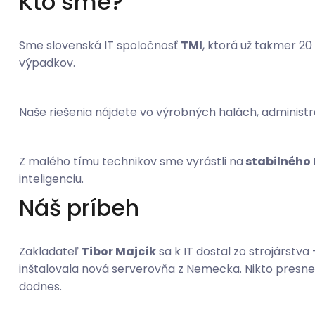
Kto sme?
Sme slovenská IT spoločnosť
TMI
, ktorá už takmer 20
výpadkov.
Naše riešenia nájdete vo výrobných halách, adminis
Z malého tímu technikov sme vyrástli na
stabilného 
inteligenciu.
Náš príbeh
Zakladateľ
Tibor Majcík
sa k IT dostal zo strojárst
inštalovala nová serverovňa z Nemecka. Nikto presne n
dodnes.