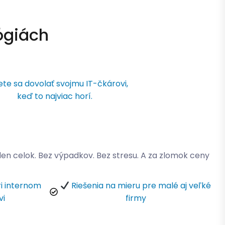
ógiách
ete sa dovolať svojmu IT-čkárovi,
keď to najviac horí.
eden celok. Bez výpadkov. Bez stresu. A za zlomok ceny
ri internom
Riešenia na mieru pre malé aj veľké
vi
firmy