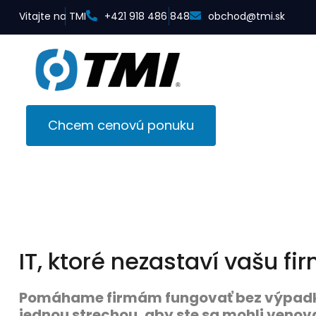
Vitajte na TMI
+421 918 486 848
obchod@tmi.sk
Chcem cenovú ponuku
IT, ktoré nezastaví vašu f
Pomáhame firmám fungovať bez výpadkov
jednou strechou, aby ste sa mohli venov