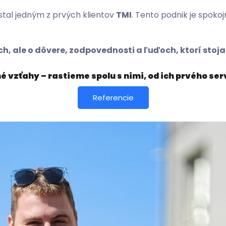
 stal jedným z prvých klientov
TMI
. Tento podnik je spoko
och, ale o dôvere, zodpovednosti a ľuďoch, ktorí sto
 vzťahy – rastieme spolu s nimi, od ich prvého se
Referencie