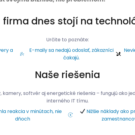
 firma dnes stojí na technol
Určite to poznáte:
very a
E-maily sa nedajú odoslať, zákazníci
Nevi
čakajú.
Naše riešenia
y, kamery, softvér aj energetické riešenia – fungujú ako j
interného IT tímu.
la reakcia v minútach, nie
Nižšie náklady ako p
dňoch
zamestnanco