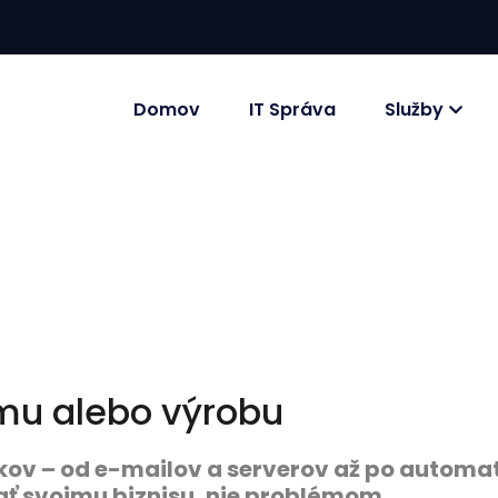
Domov
IT Správa
Služby
irmu alebo výrobu
 – od e-mailov a serverov až po automati
ať svojmu biznisu, nie problémom.