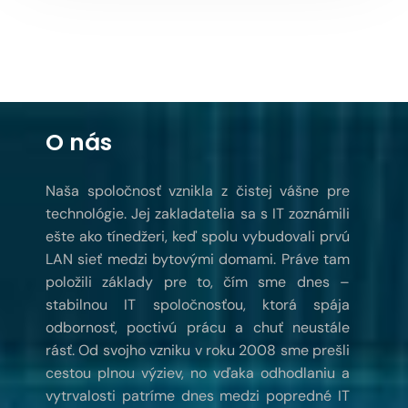
O nás
Naša spoločnosť vznikla z čistej vášne pre
technológie. Jej zakladatelia sa s IT zoznámili
ešte ako tínedžeri, keď spolu vybudovali prvú
LAN sieť medzi bytovými domami. Práve tam
položili základy pre to, čím sme dnes –
stabilnou IT spoločnosťou, ktorá spája
odbornosť, poctivú prácu a chuť neustále
rásť. Od svojho vzniku v roku 2008 sme prešli
cestou plnou výziev, no vďaka odhodlaniu a
vytrvalosti patríme dnes medzi popredné IT