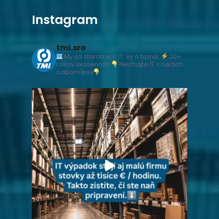
Instagram
tmi.sro
My sa staráme o IT, vy o biznis.
20+
rokov skúseností
Nechajte IT v rukách
odborníkov