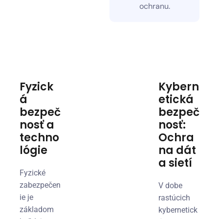
ochranu.
Fyzick
Kybern
á
etická
bezpeč
bezpeč
nosť a
nosť:
techno
Ochra
lógie
na dát
a sietí
Fyzické
zabezpečen
V dobe
ie je
rastúcich
základom
kybernetick