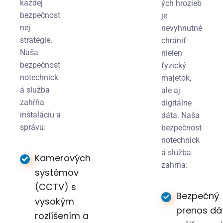
každej
ých hrozieb
bezpečnost
je
nej
nevyhnutné
stratégie.
chrániť
Naša
nielen
bezpečnost
fyzický
notechnick
majetok,
á služba
ale aj
zahŕňa
digitálne
inštaláciu a
dáta. Naša
správu:
bezpečnost
notechnick
á služba
Kamerových
zahŕňa:
systémov
(CCTV) s
Bezpečný
vysokým
prenos dá
rozlíšením a