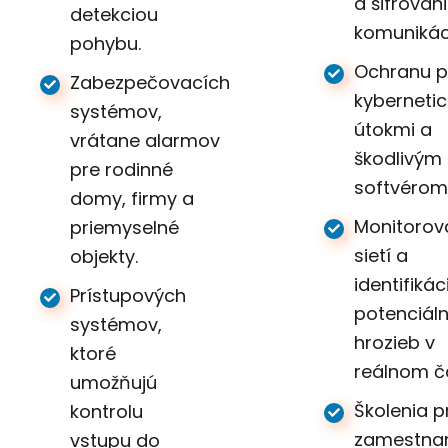
a šifrovan
detekciou
komunikác
pohybu.
Ochranu p
Zabezpečovacích
kyberneti
systémov,
útokmi a
vrátane alarmov
škodlivým
pre rodinné
softvérom
domy, firmy a
Monitorov
priemyselné
sietí a
objekty.
identifikác
Prístupových
potenciál
systémov,
hrozieb v
ktoré
reálnom č
umožňujú
Školenia p
kontrolu
zamestna
vstupu do