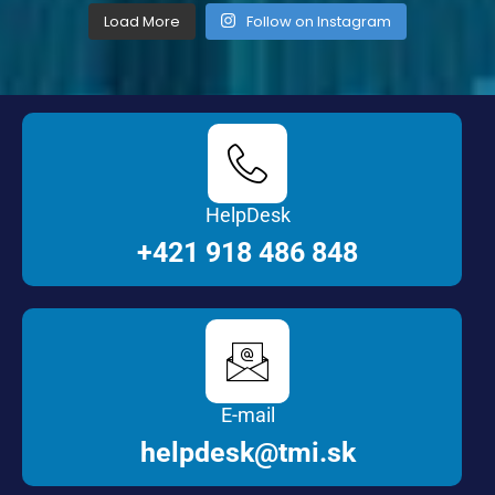
Load More
Follow on Instagram
HelpDesk
+421 918 486 848
E-mail
helpdesk@tmi.sk