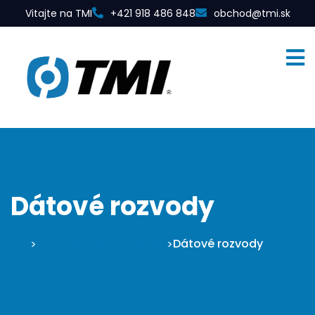
Vitajte na TMI
+421 918 486 848
obchod@tmi.sk
Dátové rozvody
TMI
Štruktúrovaná kabeláž
Dátové rozvody
>
>