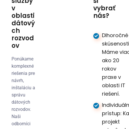
služby
si
v
vybrať
oblasti
nás?
dátový
ch
Dlhoročné
rozvod
skúsenosti
ov
Máme via
Ponúkame
ako 20
komplexné
rokov
riešenia pre
praxe v
návrh,
oblasti IT
inštaláciu a
riešení.
správu
dátových
Individuál
rozvodov.
prístup: K
Naši
projekt
odborníci