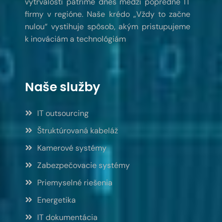
vytrvalosti patríme dnes medzi popredné IT
firmy v regióne. Naše krédo „Vždy to začne
nulou“ vystihuje spôsob, akým pristupujeme
k inováciám a technológiám
Naše služby
IT outsourcing
Štruktúrovaná kabeláž
Kamerové systémy
Zabezpečovacie systémy
Priemyselné riešenia
Energetika
IT dokumentácia