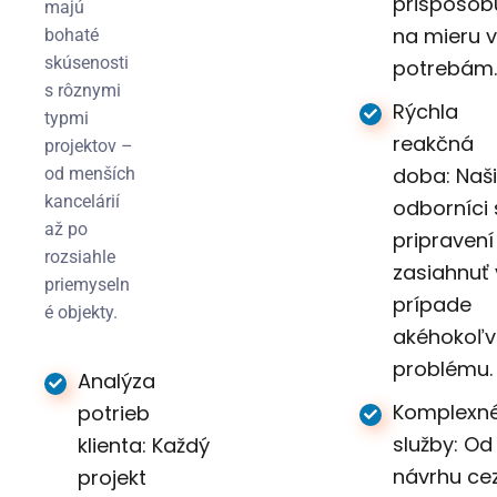
prispôsob
majú
na mieru 
bohaté
skúsenosti
potrebám.
s rôznymi
Rýchla
typmi
reakčná
projektov –
doba: Naši
od menších
kancelárií
odborníci 
až po
pripravení
rozsiahle
zasiahnuť 
priemyseln
prípade
é objekty.
akéhokoľv
problému.
Analýza
Komplexn
potrieb
služby: Od
klienta: Každý
návrhu ce
projekt