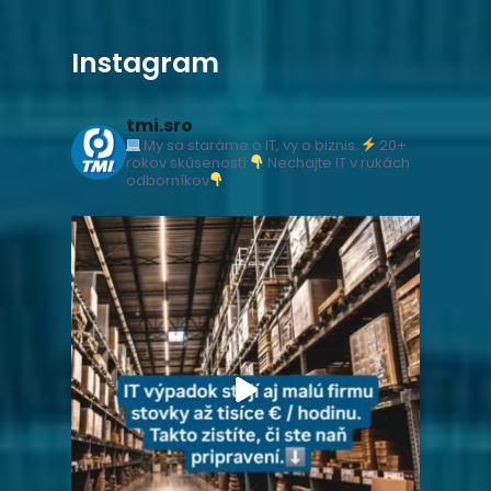
Instagram
tmi.sro
My sa staráme o IT, vy o biznis.
20+
rokov skúseností
Nechajte IT v rukách
odborníkov