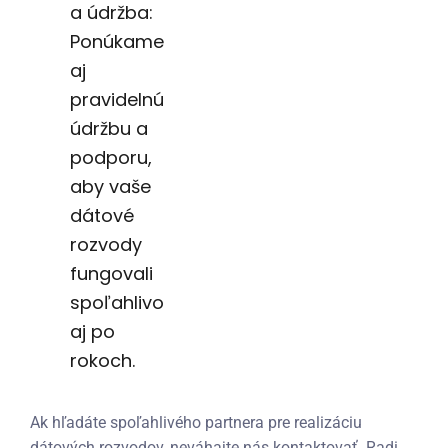
a údržba:
Ponúkame
aj
pravidelnú
údržbu a
podporu,
aby vaše
dátové
rozvody
fungovali
spoľahlivo
aj po
rokoch.
Ak hľadáte spoľahlivého partnera pre realizáciu
dátových rozvodov, neváhajte nás kontaktovať. Radi