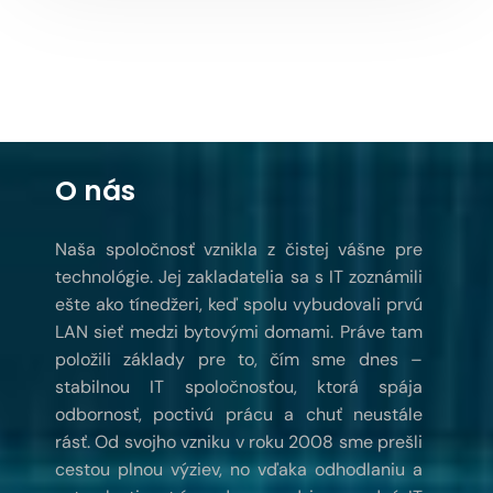
O nás
Naša spoločnosť vznikla z čistej vášne pre
technológie. Jej zakladatelia sa s IT zoznámili
ešte ako tínedžeri, keď spolu vybudovali prvú
LAN sieť medzi bytovými domami. Práve tam
položili základy pre to, čím sme dnes –
stabilnou IT spoločnosťou, ktorá spája
odbornosť, poctivú prácu a chuť neustále
rásť. Od svojho vzniku v roku 2008 sme prešli
cestou plnou výziev, no vďaka odhodlaniu a