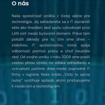
O nás
Naša spoločnosť vznikla z čistej vášne pre
technológie. Jej zakladatelia sa s IT zoznámili
ešte ako tínedžeri, keď spolu vybudovali prvú
LAN sieť medzi bytovými domami. Práve tam
položili základy pre to, čím sme dnes –
stabilnou IT spoločnosťou, ktorá spája
odbornosť, poctivú prácu a chuť neustále
rásť. Od svojho vzniku v roku 2008 sme prešli
cestou plnou výziev, no vďaka odhodlaniu a
vytrvalosti patríme dnes medzi popredné IT
firmy v regióne. Naše krédo „Vždy to začne
nulou“ vystihuje spôsob, akým pristupujeme
k inováciám a technológiám