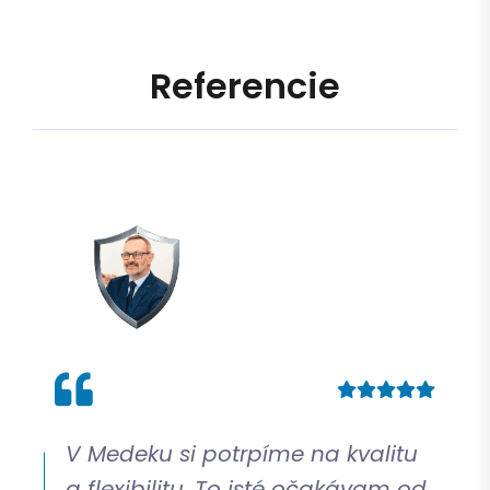
R
e
f
e
r
e
n
c
i
e
V Medeku si potrpíme na kvalitu
a flexibilitu. To isté očakávam od