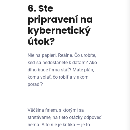
6. Ste
pripravení na
kybernetický
útok?
Nie na papieri. Reálne. Čo urobíte,
keď sa nedostanete k dátam? Ako
dlho bude firma stáť? Máte plán,
komu volať, čo robiť a v akom
poradí?
Väčšina firiem, s ktorými sa
stretávame, na tieto otázky odpoveď
nemá. A to nie je kritika — je to