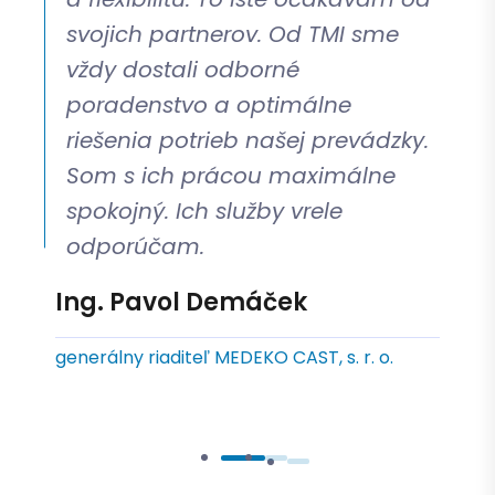
svojich partnerov. Od TMI sme
vždy dostali odborné
poradenstvo a optimálne
riešenia potrieb našej prevádzky.
Som s ich prácou maximálne
Matej Bačík
spokojný. Ich služby vrele
František Lišaník
odporúčam.
Chief Technology Officer SATES, a. s.
konateľ MIKROTECH, s. r. o.
Ing. Pavol Demáček
generálny riaditeľ MEDEKO CAST, s. r. o.