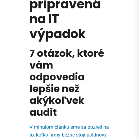
pripravená
na IT
výpadok
7 otázok, ktoré
vám
odpovedia
lepšie než
akýkoľvek
audit
V minulom článku sme sa pozreli na
to, koľko firmy bežne stojí poldňový