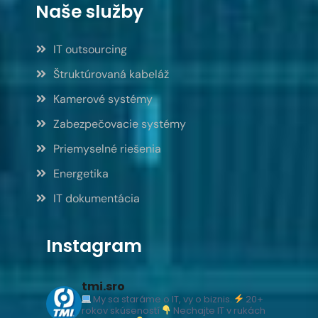
Naše služby
IT outsourcing
Štruktúrovaná kabeláž
Kamerové systémy
Zabezpečovacie systémy
Priemyselné riešenia
Energetika
IT dokumentácia
Instagram
tmi.sro
My sa staráme o IT, vy o biznis.
20+
rokov skúseností
Nechajte IT v rukách