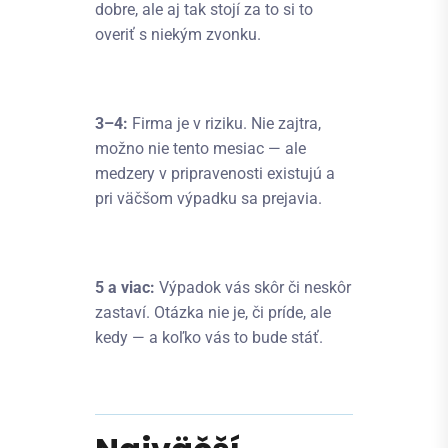
dobre, ale aj tak stojí za to si to
overiť s niekým zvonku.
3–4:
Firma je v riziku. Nie zajtra,
možno nie tento mesiac — ale
medzery v pripravenosti existujú a
pri väčšom výpadku sa prejavia.
5 a viac:
Výpadok vás skôr či neskôr
zastaví. Otázka nie je, či príde, ale
kedy — a koľko vás to bude stáť.