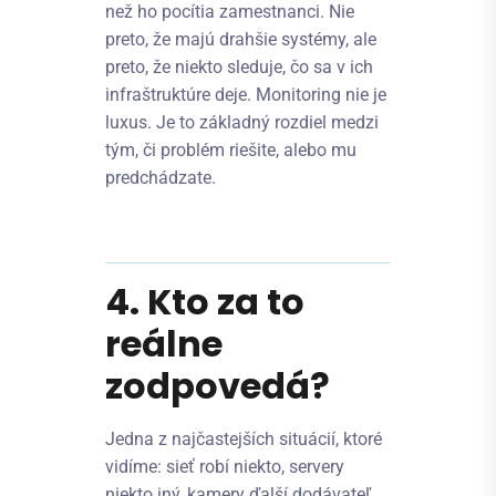
než ho pocítia zamestnanci. Nie
preto, že majú drahšie systémy, ale
preto, že niekto sleduje, čo sa v ich
infraštruktúre deje. Monitoring nie je
luxus. Je to základný rozdiel medzi
tým, či problém riešite, alebo mu
predchádzate.
4. Kto za to
reálne
zodpovedá?
Jedna z najčastejších situácií, ktoré
vidíme: sieť robí niekto, servery
niekto iný, kamery ďalší dodávateľ.