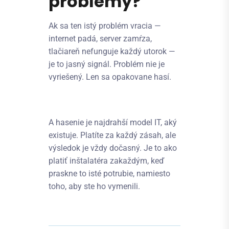
problémy?
Ak sa ten istý problém vracia —
internet padá, server zamŕza,
tlačiareň nefunguje každý utorok —
je to jasný signál. Problém nie je
vyriešený. Len sa opakovane hasí.
A hasenie je najdrahší model IT, aký
existuje. Platíte za každý zásah, ale
výsledok je vždy dočasný. Je to ako
platiť inštalatéra zakaždým, keď
praskne to isté potrubie, namiesto
toho, aby ste ho vymenili.