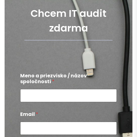
C
h
c
e
m
I
T
a
u
d
i
t
z
d
a
r
m
a
Meno a priezvisko / názov
spoločnosti
*
Email
*