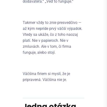
dodávateľa.“ „Veď to funguje.“
Takmer vždy to znie presvedčivo —
až kým nepríde prvý väčší výpadok.
Vtedy sa ukáže, čo z toho naozaj
platí. Nie v papieroch. Nie v
zmluvách. Ale v tom, či firma
funguje, alebo stojí.
Väčšina firiem si myslí, že je
pripravená. Väčšina nie je.
Jedna otázka,