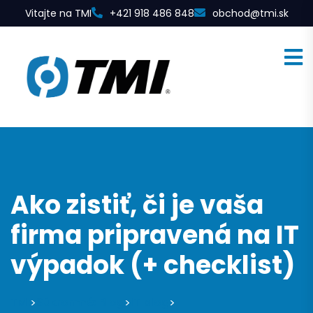
Vitajte na TMI
+421 918 486 848
obchod@tmi.sk
Ako zistiť, či je vaša
firma pripravená na IT
výpadok (+ checklist)
TMI
Súkromné: Blog
IT blog
>
>
>